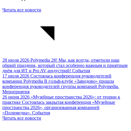
Читать все новости
28 июля 2026
Polymedia 28!
Мы, как всегда, отметили наш
общий праздник, который стал особенно важным и приятным
днём для ИТ и Pro AV‑индустрий!
События
17 июля 2026
Состоялась конференция руководителей
компании Polymedia
В гольф‑клубе «Завидово» прошла
конференция руководителей группы компаний Polymedia.
Мероприятия
26 июня 2026
«Музейные пространства 2026»: от теории к
практике
Cостоялась закрытая конференция «Музейные
пространства 2026», организованная компанией
«Полимедиа».
События
Читать все новости