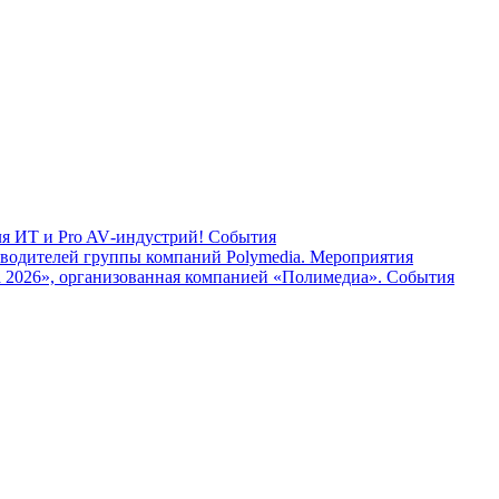
ля ИТ и Pro AV‑индустрий!
События
водителей группы компаний Polymedia.
Мероприятия
 2026», организованная компанией «Полимедиа».
События