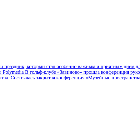
ий праздник, который стал особенно важным и приятным днём д
 Polymedia
В гольф‑клубе «Завидово» прошла конференция руко
ктике
Cостоялась закрытая конференция «Музейные пространства