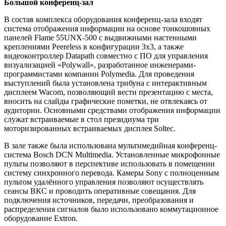
Большой конференц-зал
В состав комплекса оборудования конференц-зала входят
система отображения информации на основе тонкошовных
панелей Flame 55UNX-500 с выдвижными настенными
креплениями Peereless в конфигурации 3х3, а также
видеоконтроллер Datapath совместно с ПО для управления
визуализацией «Polywall», разработанное инженерами-
программистами компании Polymedia. Для проведения
выступлений была установлена трибуна с интерактивным
дисплеем Wacom, позволяющий вести презентацию с места,
вносить на слайды графические пометки, не отвлекаясь от
аудитории. Основными средствами отображения информации
служат встраиваемые в стол президиума три
моторизированных встраиваемых дисплея Soltec.
В зале также была использована мультимедийная конференц-
система Bosch DCN Multimedia. Установленные микрофонные
пульты позволяют в перспективе использовать в помещении
систему синхронного перевода. Камеры Sony с полноценным
пультом удалённого управления позволяют осуществлять
сеансы ВКС и проводить оперативные совещания. Для
подключения источников, передачи, преобразования и
распределения сигналов было использовано коммутационное
оборудование Extron.