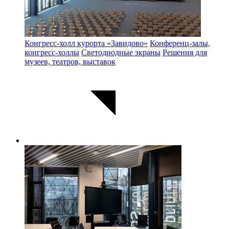
Конгресс-холл курорта «Завидово»
Конференц-залы,
конгресс-холлы
Светодиодные экраны
Решения для
музеев, театров, выставок