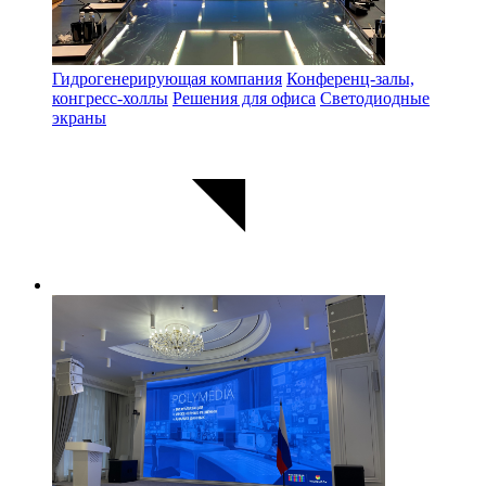
Гидрогенерирующая компания
Конференц-залы,
конгресс-холлы
Решения для офиса
Светодиодные
экраны