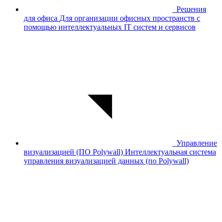
Решения
для офиса
Для организации офисных пространств с
помощью интеллектуальных IT систем и сервисов
Управление
визуализацией (ПО Polywall)
Интеллектуальная система
управления визуализацией данных (по Polywall)