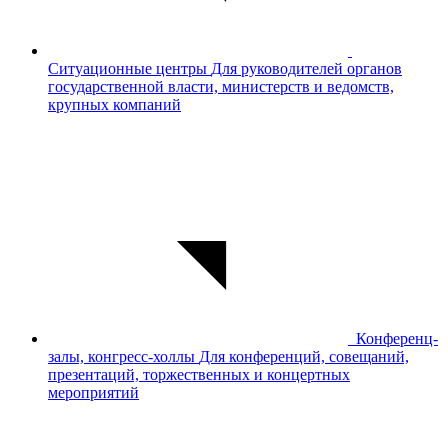
Ситуационные центры
Для руководителей органов
государственной власти, министерств и ведомств,
крупных компаний
Конференц-
залы, конгресс-холлы
Для конференций, совещаний,
презентаций, торжественных и концертных
мероприятий