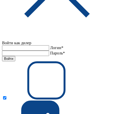
Войти как дилер
Логин*
Пароль*
Войти