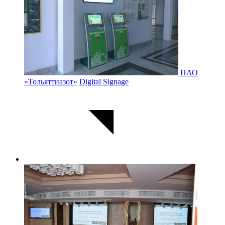
ПАО
«Тольяттиазот»
Digital Signage