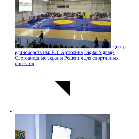
Центр
единоборств им. Е.Т. Артюхина
Digital Signage
Светодиодные экраны
Решения для спортивных
объектов