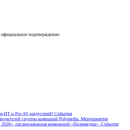
о официальное подтверждение.
ля ИТ и Pro AV‑индустрий!
События
водителей группы компаний Polymedia.
Мероприятия
 2026», организованная компанией «Полимедиа».
События