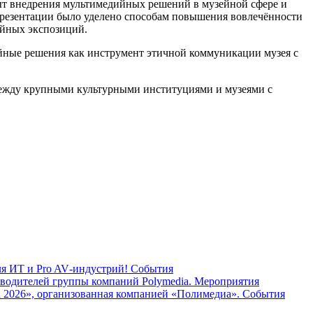
ыт внедрения мультимедийных решений в музейной сфере и
презентации было уделено способам повышения вовлечённости
йных экспозиций.
йные решения как инструмент этичной коммуникации музея с
ежду крупными культурными институциями и музеями с
ля ИТ и Pro AV‑индустрий!
События
водителей группы компаний Polymedia.
Мероприятия
 2026», организованная компанией «Полимедиа».
События