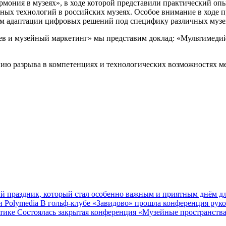
мония в музеях», в ходе которой представили практический оп
ых технологий в российских музеях. Особое внимание в ходе 
м адаптации цифровых решений под специфику различных музе
еев и музейный маркетинг» мы представим доклад: «Мультимеди
ю разрыва в компетенциях и технологических возможностях м
ий праздник, который стал особенно важным и приятным днём д
 Polymedia
В гольф‑клубе «Завидово» прошла конференция руко
ктике
Cостоялась закрытая конференция «Музейные пространства