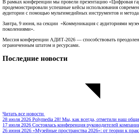
В рамках конференции мы провели презентацию «Цифровая гар
продемонстрировали успешные кейсы использования современн
аудитории с помощью мультимедийных инструментов и метода
Завтра, 9 июня, на секции «Коммуникация с аудиториями муз
поколениями».
Миссия конференции АДИТ‑2026 — способствовать преодолени
ограниченным штатом и ресурсами.
Последние новости
Читать все новости
28 июля 2026
Polymedia 28!
Мы, как всегда, отметили наш общ
17 июля 2026
Состоялась конференция руководителей компании
26 июня 2026
«Музейные пространства 2026»: от теории к пра