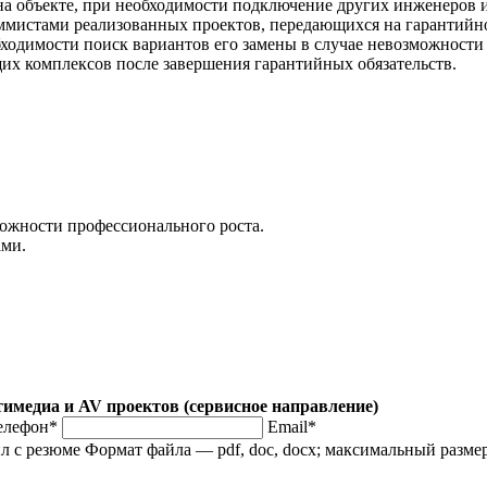
на объекте, при необходимости подключение других инженеров 
ммистами реализованных проектов, передающихся на гарантийн
ходимости поиск вариантов его замены в случае невозможности
 комплексов после завершения гарантийных обязательств.
ожности профессионального роста.
ами.
имедиа и AV проектов (сервисное направление)
елефон*
Email*
л с резюме
Формат файла — pdf, doc, docx; максимальный разм