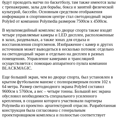
будут проходить матчи по баскетболу, там также имеются залы
с тренажерами, залы для борьбы, бокса и занятий физической
культурой, бассейн. Основным средством отображения
информации в спортивном центре стал светодиодный экран
Polyled от компании Polymedia размером 7500см х 4500см.
В мультимедийный комплекс во дворце спорта также входят
четыре управляемые камеры и LED дисплеи, расположенные
в залах, раздевалках, а также зонах для отдыха и
восстановления спортсменов. Изображение с камер и других
источников может выводиться в несколько потоков: отдельно
на светодиодный экран и отдельно на дисплеи в разных
помещениях. Управление камерами и трансляцией
осуществляется с помощью аппаратного пульта компании
BLACKMAGIC.
Еще больший экран, чем во дворце спорта, был установлен в
крытом футбольном манеже с полноразмерным полем 102 х
64 метра. Размер светодиодного экрана Polyled составил
9600см х 5760см, а вес – четыре тонны. Большой вес экрана
обусловил необходимость специального усиленного
крепления, в создании которого участвовали партнеры
Polymedia из проектно- архитектурной отрасли. Разработанная
конструкция была согласована с генеральным
проектировщиком комплекса и полностью соответствует