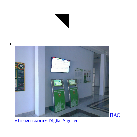
ПАО
«Тольяттиазот»
Digital Signage