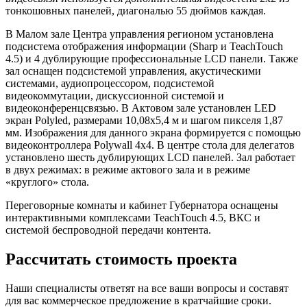
тонкошовных панелей, диагональю 55 дюймов каждая.
В Малом зале Центра управления регионом установлена
подсистема отображения информации (Sharp и TeachTouch
4.5) и 4 дублирующие профессиональные LCD панели. Также
зал оснащен подсистемой управления, акустическими
системами, аудиопроцессором, подсистемой
видеокоммутации, дискуссионной системой и
видеоконференцсвязью. В Актовом зале установлен LED
экран Polyled, размерами 10,08х5,4 м и шагом пикселя 1,87
мм. Изображения для данного экрана формируется с помощью
видеоконтроллера Polywall 4x4. В центре стола для делегатов
установлено шесть дублирующих LCD панелей. Зал работает
в двух режимах: в режиме актового зала и в режиме
«круглого» стола.
Переговорные комнаты и кабинет Губернатора оснащены
интерактивными комплексами TeachTouch 4.5, ВКС и
системой беспроводной передачи контента.
Рассчитать стоимость проекта
Наши специалисты ответят на все ваши вопросы и составят
для вас коммерческое предложение в кратчайшие сроки.