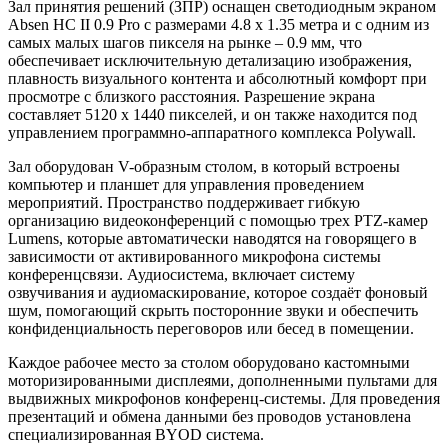
Зал принятия решений (ЗПР) оснащен светодиодным экраном
Absen HC II 0.9 Pro с размерами 4.8 х 1.35 метра и с одним из
самых малых шагов пикселя на рынке – 0.9 мм, что
обеспечивает исключительную детализацию изображения,
плавность визуального контента и абсолютный комфорт при
просмотре с близкого расстояния. Разрешение экрана
составляет 5120 х 1440 пикселей, и он также находится под
управлением программно-аппаратного комплекса Polywall.
Зал оборудован V-образным столом, в который встроены
компьютер и планшет для управления проведением
мероприятий. Пространство поддерживает гибкую
организацию видеоконференций с помощью трех PTZ-камер
Lumens, которые автоматически наводятся на говорящего в
зависимости от активированного микрофона системы
конференцсвязи. Аудиосистема, включает систему
озвучивания и аудиомаскирование, которое создаёт фоновый
шум, помогающий скрыть посторонние звуки и обеспечить
конфиденциальность переговоров или бесед в помещении.
Каждое рабочее место за столом оборудовано кастомными
моторизированными дисплеями, дополненными пультами для
выдвижных микрофонов конференц-системы. Для проведения
презентаций и обмена данными без проводов установлена
специализированная BYOD система.